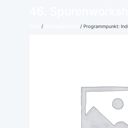
46. Spurenworks
Start
/
Unkategorisiert
/ Programmpunkt: Indi