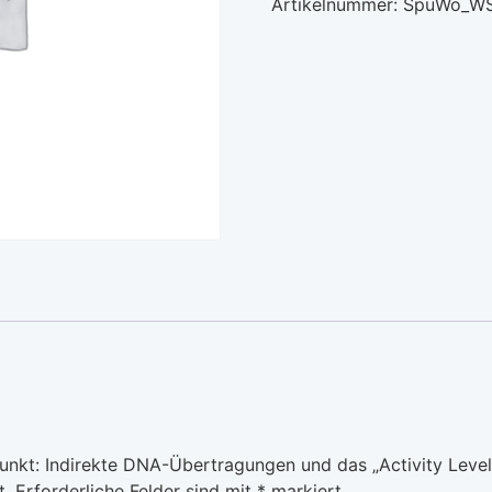
Artikelnummer:
SpuWo_W
nkt: Indirekte DNA-Übertragungen und das „Activity Level“
t.
Erforderliche Felder sind mit
*
markiert