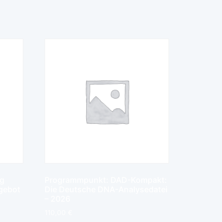
ag
Programmpunkt: DAD-Kompakt:
gebot
Die Deutsche DNA-Analysedatei
– 2026
110,00
€