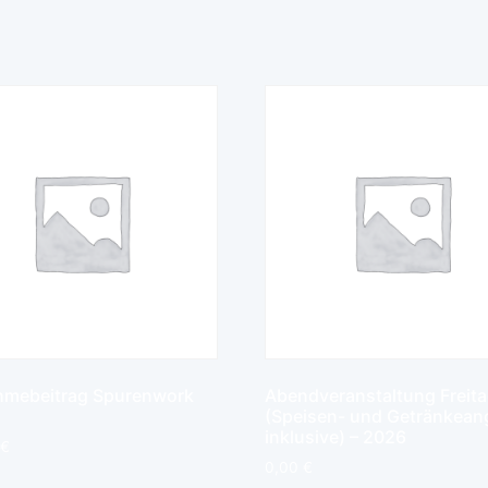
hmebeitrag Spurenwork
Abendveranstaltung Freit
(Speisen- und Getränkean
inklusive) – 2026
€
0,00
€