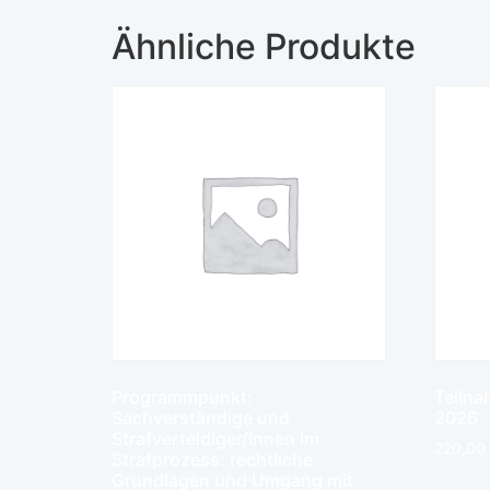
Ähnliche Produkte
Programmpunkt:
Teilna
Sachverständige und
2026
Strafverteidiger/innen im
220,00
Strafprozess: rechtliche
Grundlagen und Umgang mit